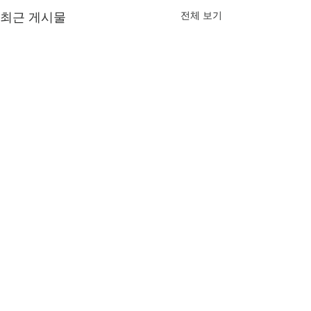
전체 보기
최근 게시물
댓글
도봉구 둘리(2014)