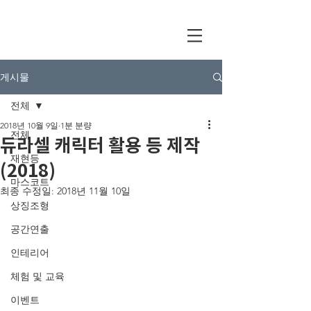
게시물
전체
2018년 10월 9일
1분 분량
전체
듀라셀 캐릭터 활용 등 제작
재현등
(2018)
마스코트
최종 수정일:
2018년 11월 10일
상징조형
공간연출
인테리어
체험 및 교육
이벤트